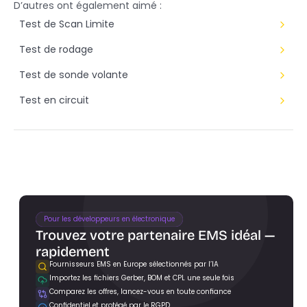
D’autres ont également aimé :
Test de Scan Limite
Test de rodage
Test de sonde volante
Test en circuit
Pour les développeurs en électronique
Trouvez votre partenaire EMS idéal — 
rapidement
Fournisseurs EMS en Europe sélectionnés par l’IA
Importez les fichiers Gerber, BOM et CPL une seule fois
Trouver des partenaires EMS
Comparez les offres, lancez-vous en toute confiance
Confidentiel et protégé par le RGPD