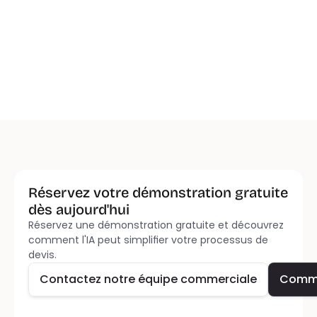
pour renforcer les relations avec les 
clients
Lecture de 5 minutes
Charger Plus
Charger Plus
Réservez votre démonstration gratuite 
dès aujourd'hui
Réservez une démonstration gratuite et découvrez 
Contactez notre équipe commerciale
Comm
comment l'IA peut simplifier votre processus de 
devis.
Contactez notre équipe commerciale
Comm