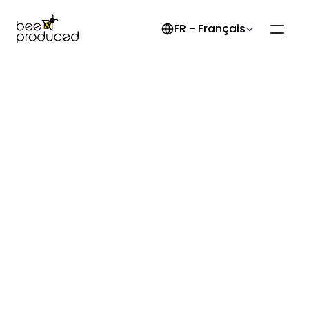
Select Language
FR - Français
Blog et article
Découvrez notre dernier 
article de blog