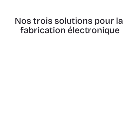
Nos trois solutions pour la 
fabrication électronique
Pour les fournisseurs de services EMS
bee connect
Gagnez plus de clients grâce à votre 
propre portail client !
Le nettoyage des données alimenté par l'IA, les 
fichiers de projet structurés et une messagerie 
d’équipe sécurisée aident les fournisseurs EMS à 
répondre plus rapidement aux appels d'offres, à 
réduire les erreurs et à offrir une expérience 
client plus fluide.