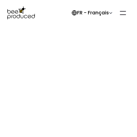
Select Language
FR - Français
Accélérer la fabrication 
électronique locale grâce à 
l’IA
Nous concevons des outils qui rendent la collaboration 
entre prestataires EMS et clients plus rapide, plus claire et 
plus durable – ici, en Europe.