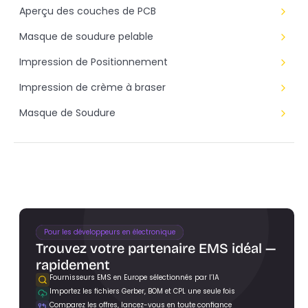
Aperçu des couches de PCB
Masque de soudure pelable
Impression de Positionnement
Impression de crème à braser
Masque de Soudure
Pour les développeurs en électronique
Trouvez votre partenaire EMS idéal — 
rapidement
Fournisseurs EMS en Europe sélectionnés par l’IA
Importez les fichiers Gerber, BOM et CPL une seule fois
Trouver des partenaires EMS
Comparez les offres, lancez-vous en toute confiance