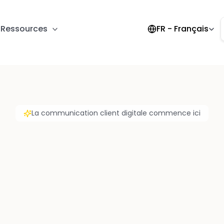
Select Language
Ressources
FR - Français
La communication client digitale commence ici
ail client alimenté
 les prestataire
s adieu aux nomenclatures non structurées et