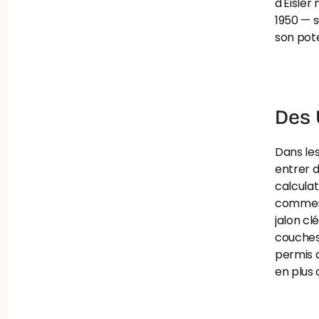
d'Eisler
1950 — s
son pote
Des 
Dans les
entrer d
calculat
commencé
jalon cl
couches 
permis 
en plus 