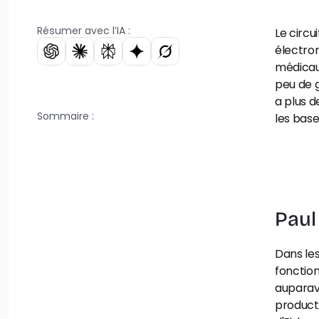
Résumer avec l’IA :
Le circu
électro
médicaux
peu de g
a plus de
Sommaire :
les base
Paul 
Dans les
fonction
auparav
producti