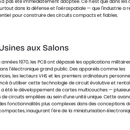
 n'a pas été immédiatement adoptée. Ce n'est que dans les 
urtout dans la défense et l'aérospatiale — que l'industrie a 
ntiel pour construire des circuits compacts et fiables.
Usines aux Salons
 années 1970, les PCB ont dépassé les applications militaires
ans l'électronique grand public. Des appareils comme les 
rices, les lecteurs VHS et les premiers ordinateurs personnel
 à utiliser cette technologie de circuit évolutive et rentab
é a été le développement de cartes multicouches — plusieur
de circuits empilées au sein d'une unité unique. Cette avanc
des fonctionnalités plus complexes dans des conceptions de
compactes, inaugurant l'ère de la miniaturisation électroniq