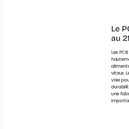
Le P
au 2
Les PCB 
hauteme
aliment
vitaux. 
voie pou
durabili
une fabr
importa