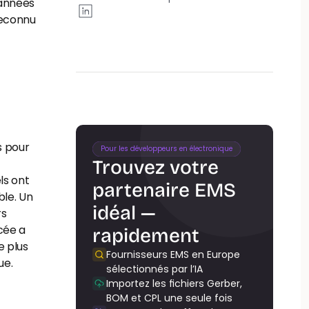
années 
reconnu 
 pour 
Pour les développeurs en électronique
Trouvez votre 
s ont 
partenaire EMS 
le. Un 
idéal — 
s 
ée a 
rapidement
 plus 
Fournisseurs EMS en Europe 
ue.
sélectionnés par l’IA
Importez les fichiers Gerber, 
BOM et CPL une seule fois