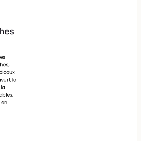
hes 
es 
es, 
icaux 
vert la 
la 
bles, 
 en 