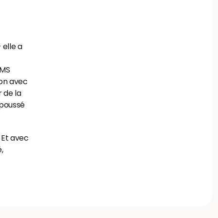
elle a 
MS 
on avec 
 de la 
 poussé 
 Et avec 
 