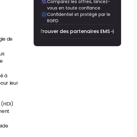
Comparez les offres, lancez-
vous en toute confiance
Trouver des partenaires EMS
Confidentiel et protégé par le 
RGPD
Trouver des partenaires EMS
ie de 
s 
e 
 à 
our leur 
(HDI) 
ment 
ide 