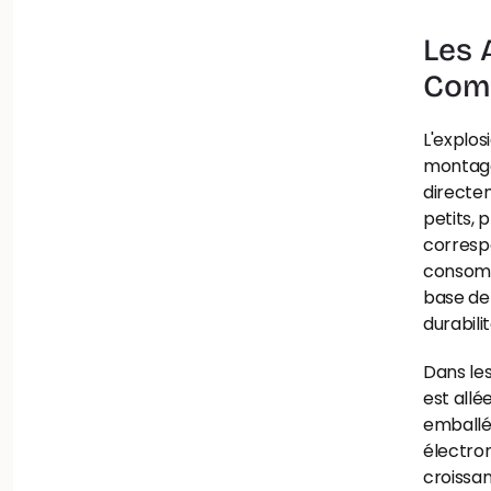
Les 
Comp
L'explos
montage
directem
petits, 
corresp
consomm
base de 
durabili
Dans les
est allé
emballé
électron
croissan