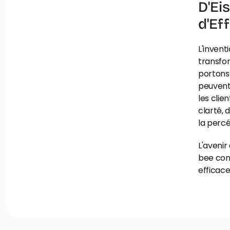
D'Ei
d'Ef
L'invent
transfor
portons 
peuvent 
les clie
clarté, 
la percée
L'avenir
bee con
efficace