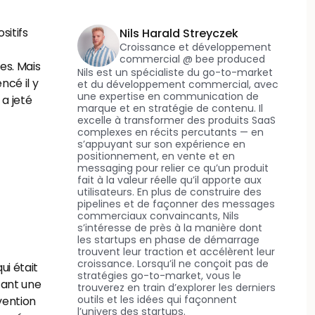
itifs 
Nils Harald Streyczek
Croissance et développement 
commercial @ bee produced
s. Mais 
Nils est un spécialiste du go-to-market 
cé il y 
et du développement commercial, avec 
une expertise en communication de 
a jeté 
marque et en stratégie de contenu. Il 
excelle à transformer des produits SaaS 
complexes en récits percutants — en 
s’appuyant sur son expérience en 
positionnement, en vente et en 
messaging pour relier ce qu’un produit 
fait à la valeur réelle qu’il apporte aux 
utilisateurs. En plus de construire des 
pipelines et de façonner des messages 
commerciaux convaincants, Nils 
s’intéresse de près à la manière dont 
les startups en phase de démarrage 
trouvent leur traction et accélèrent leur 
croissance. Lorsqu’il ne conçoit pas de 
i était 
stratégies go-to-market, vous le 
ant une 
trouverez en train d’explorer les derniers 
outils et les idées qui façonnent 
vention 
l’univers des startups.