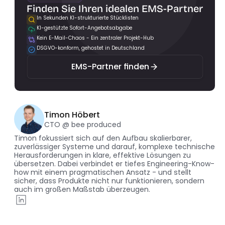
Finden Sie Ihren idealen EMS-Partner
In Sekunden KI-strukturierte Stücklisten
KI-gestützte Sofort-Angebotsabgabe
EMS-Partner finden
Kein E-Mail-Chaos - Ein zentraler Projekt-Hub
DSGVO-konform, gehostet in Deutschland
EMS-Partner finden
Timon Höbert
CTO @ bee produced
Timon fokussiert sich auf den Aufbau skalierbarer, 
zuverlässiger Systeme und darauf, komplexe technische 
Herausforderungen in klare, effektive Lösungen zu 
übersetzen. Dabei verbindet er tiefes Engineering-Know-
how mit einem pragmatischen Ansatz - und stellt 
sicher, dass Produkte nicht nur funktionieren, sondern 
auch im großen Maßstab überzeugen.