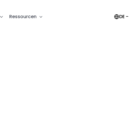
Select Lan
Ressourcen
DE 
Mit KI die lokale 
Elektronikfertigung 
vorantreiben
ir entwickeln Tools, die die Zusammenarbeit in der
lektronikfertigung schneller, klarer und nachhaltiger