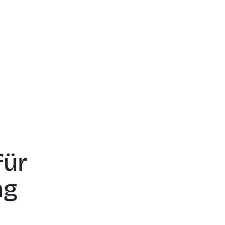
ür 
ng