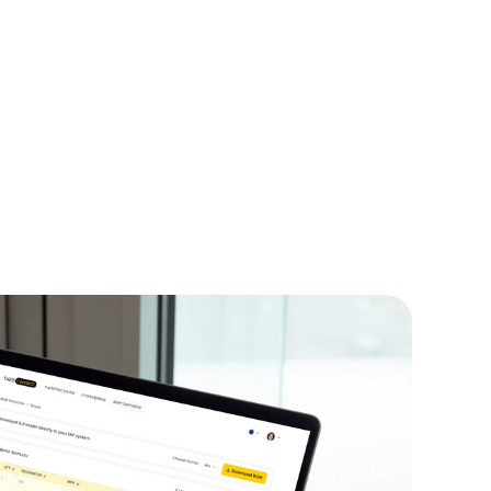
Timon Höbert, MSc.
CTO & Mitgründer