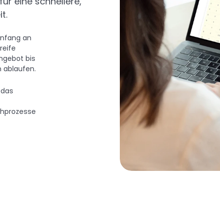
r eine schnellere, 
t.
nfang an 
eife 
gebot bis 
n ablaufen.
 das 
hprozesse 