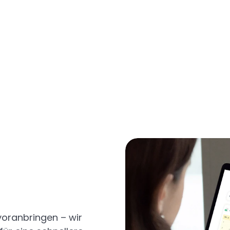
Mag. Sandra Stromberger
CMO & Mitgründerin
voranbringen – wir 