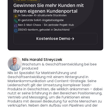
Gewinnen Sie mehr Kunden mit 
Ihrem eigenen Kundenportal
In Sekunden KI-strukturierte Stücklisten
KI-gestützte Sofort-Angebotsabgabe
Kostenlose Demo
Kein E-Mail-Chaos - Ein zentraler Projekt-Hub
DSGVO-konform, gehostet in Deutschland
Kostenlose Demo
Nils Harald Streyczek
Wachstum & Geschäftsentwicklung bei bee 
produced
Nils ist Spezialist für Markteinführung und 
Geschäftsentwicklung mit einem Hintergrund in 
Markenkommunikation und Content-Strategie. Seine 
Leidenschaft gilt der Umsetzung komplexer SaaS-
Produkte in Geschichten, die wirklich ankommen – dabei 
nutzt er seine Erfahrung in den Bereichen Positionierung, 
Vertrieb und Messaging, um die Funktionen eines 
Produkts mit dessen Bedeutung für echte Menschen zu 
verknüpfen. Neben dem Aufbau von Pipelines und der 