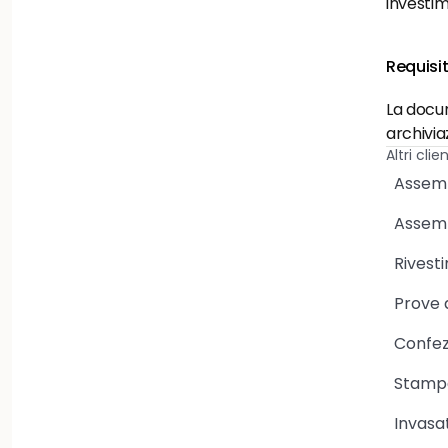
investim
Requisit
La docum
archivi
Altri cli
Assem
Assemb
Rivest
Prove 
Confe
Stamp
Invasa