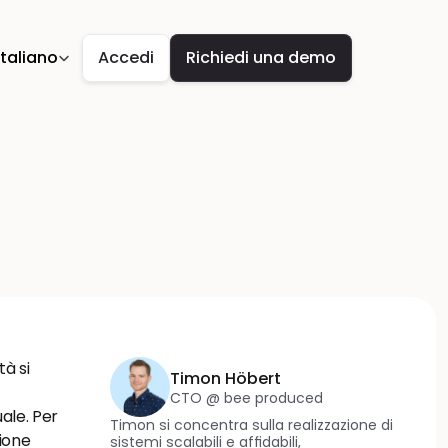
guage
 Italiano
Accedi
Richiedi una demo
à si 
Timon Höbert
CTO @ bee produced
le. Per 
Timon si concentra sulla realizzazione di 
ione 
sistemi scalabili e affidabili, 