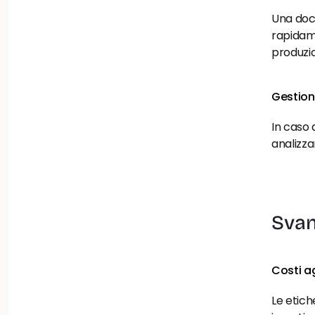
Una doc
rapidame
produzi
Gestione
In caso 
analizz
Svan
Costi ag
Le etiche