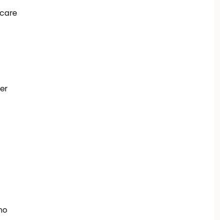
care 
er 
no 