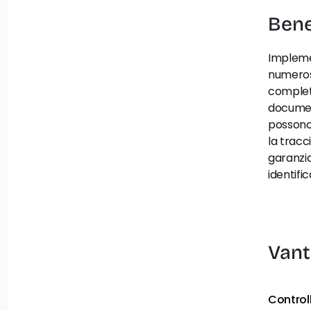
Bene
Implemen
numerosi
complet
document
possono 
la tracc
garanzia
identific
Vant
Controll