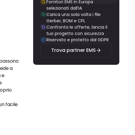
Fornitori EMS in Europa 
selezionati dall’IA
Carica una sola volta i file 
Gerber, BOM e CPL
Confronta le offerte, lancia il 
Trova partner EMS
tuo progetto con sicurezza
Riservato e protetto dal GDPR
Trova partner EMS
possono 
ede a 
e 
 
prio 
n facile 