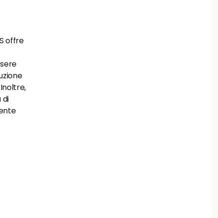
 offre 
sere 
zione 
noltre, 
di 
ente 