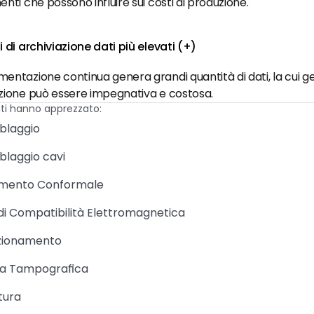
enti che possono influire sui costi di produzione.
i di archiviazione dati più elevati (+)
entazione continua genera grandi quantità di dati, la cui ge
azione può essere impegnativa e costosa.
enti hanno apprezzato:
blaggio
laggio cavi
imento Conformale
di Compatibilità Elettromagnetica
zionamento
a Tampografica
tura