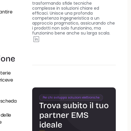
trasformando sfide tecniche 
complesse in soluzioni chiare ed 
ntire 
efficaci. Unisce una profonda 
competenza ingegneristica a un 
approccio pragmatico, assicurando che 
i prodotti non solo funzionino, ma 
funzionino bene anche su larga scala.
ione
erie 
iceve 
Per chi sviluppa soluzioni elettroniche
 scheda 
Trova subito il tuo 
partner EMS 
delle 
 
ideale