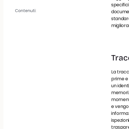
specific
Contenuti:
document
standard 
miglior
Trac
La tracc
prime e 
un ident
memorizz
momento.
e vengon
informaz
ispezion
trasparen