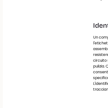
Iden
Un compo
l'etiche
assembla
resister
circuit
pulizia.
consento
specific
L'identi
traccia