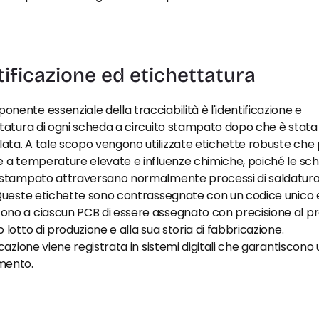
tificazione ed etichettatura
nente essenziale della tracciabilità è l'identificazione e 
ttatura di ogni scheda a circuito stampato dopo che è stata 
ta. A tale scopo vengono utilizzate etichette robuste che 
e a temperature elevate e influenze chimiche, poiché le sch
o stampato attraversano normalmente processi di saldatura 
 Queste etichette sono contrassegnate con un codice unico e
no a ciascun PCB di essere assegnato con precisione al pro
o lotto di produzione e alla sua storia di fabbricazione. 
ficazione viene registrata in sistemi digitali che garantiscono u
mento.