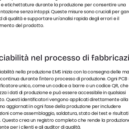
i e etichettature durante la produzione per consentire una 
azione senza intoppi. Queste misure sono cruciali per gara
di qualità e supportare un'analisi rapida degli errori e il 
amento del prodotto.
ciabilità nel processo di fabbricaz
iabilità nella produzione EMS inizia con la consegna delle mat
continua durante l'intero processo di produzione. Ogni PCB r
ificatore unico, come un codice a barre o un codice QR, che 
a i dati di produzione e può essere accessibile in qualsiasi 
 Questi identificatori vengono applicati direttamente alla
o aggiornati in ogni fase della produzione per includere 
ioni come assemblaggio, saldatura, stato dei test e risultati 
i. Questo crea un registro completo che rende la produzione
te per i clienti e gli auditor di qualità.