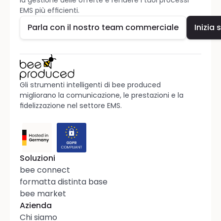
la gestione delle offerte e rendere i tuoi processi 
EMS più efficienti.
Parla con il nostro team commerciale
Inizia 
Gli strumenti intelligenti di bee produced 
migliorano la comunicazione, le prestazioni e la 
fidelizzazione nel settore EMS.
Soluzioni
bee connect
formatta distinta base
bee market
Azienda
Chi siamo