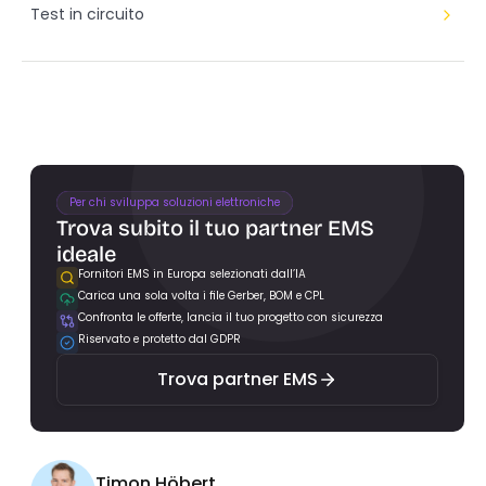
Test in circuito
Per chi sviluppa soluzioni elettroniche
Trova subito il tuo partner EMS 
ideale
Fornitori EMS in Europa selezionati dall’IA
Carica una sola volta i file Gerber, BOM e CPL
Trova partner EMS
Confronta le offerte, lancia il tuo progetto con sicurezza
Riservato e protetto dal GDPR
Trova partner EMS
Timon Höbert